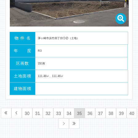
物 件 名
茅ヶ崎市浜竹四丁目①②（土地）
年 度
R3
区画数
2区画
土地面積
111.46㎡、111.46㎡
建物面積
30
31
32
33
34
35
36
37
38
39
40