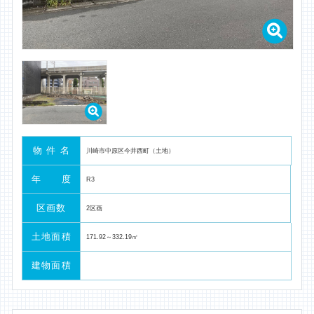
海のある暮らし
アクセス
お問い合わせ
メールでの査定・
物 件 名
買い取りのご相談
川崎市中原区今井西町（土地）
年 度
R3
区画数
2区画
土地面積
171.92～332.19㎡
建物面積