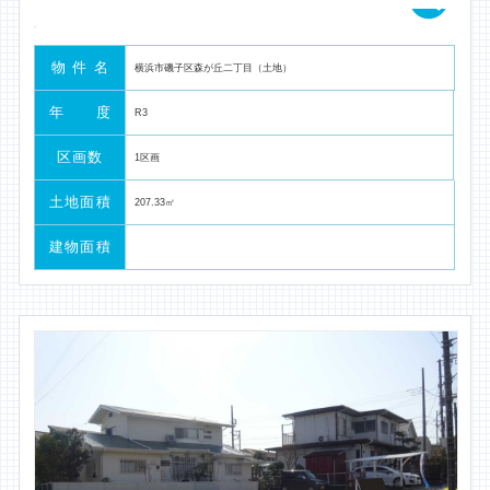
物 件 名
横浜市磯子区森が丘二丁目（土地）
年 度
R3
区画数
1区画
土地面積
207.33㎡
建物面積